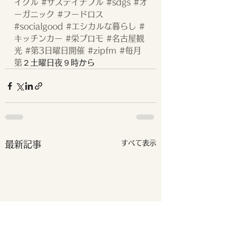
イクル
#サステイナブル
#sdgs
#オ
ーガニック
#フードロス
#socialgood
#エシカルな暮らし
#
キッチンカー
#栄プロモ
#名古屋観
光
#第3日曜日開催
#zipfm
#毎月
第
２土曜日夜９時から
すべて表示
最新記事